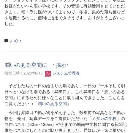
校庭がたいへん広い学校です。その管理に有効活用させていただ
きます。軽トラに幌がついてますので、冬場、集めた落ち葉など
を運搬するのに、便利に活用できそうです。ありがとうございま
した。
0
1
潤いのある空間に ~掲示~
投稿日時 : 2020/06/16
システム管理者
子どもたちの一日の始まりの場であり、一日のゴールそして明
日へとつなげる場である「昇降口」。この昇降口を「潤いのある
空間」にするために様々なことに取り組んできました。こちらを
ご覧ください→「
潤いのある空間
」
今回は昇降口の掲示物を変えました。数年前の写真などの掲示
物を、先日、写真データをご提供いただいた「
メダカの学校
」の
自作パネル（80㎝×120㎝）や今までの城南中学校に関する新聞記
事をパネルにしたものに貼り換えました。昇降口が一気に華やい