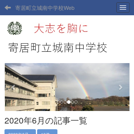
寄居町立城南中学校Web
Toggl
p
n
r
e
e
x
v
t
i
o
u
2020年6月の記事一覧
s