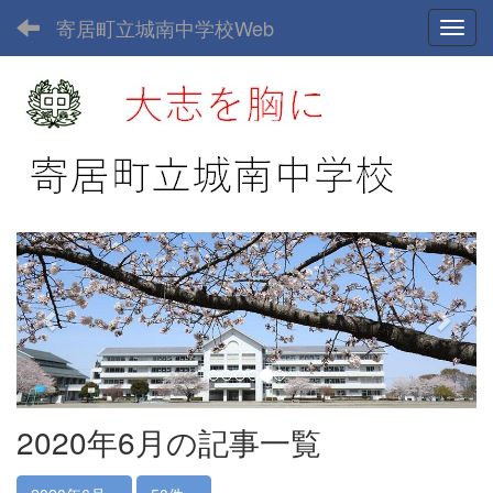
寄居町立城南中学校Web
Toggl
p
n
r
e
e
x
v
t
i
o
u
2020年6月の記事一覧
s