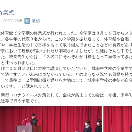
終業式
 2020/12/25
教頭
体育館で２学期の終業式が行われました。今学期は８月１９日からスタ
た。各学年の代表３名からは、この２学期を振り返って、体育祭や合唱
事や、学校生活の中で目標をもって取り組んできたことなどの発表があ
行事において規模が縮小されたり削減されましたが、生徒はそんな中で
した。校長先生からは、「３名共にそれぞれが目標をもって頑張ってき
」と述べられました。
昨年１２月２２日に本校で講演していただいた、城南中学校の卒業生で
って過ごすことが未来につながっている。どのような状況でも目標を持
そして最後に「２学期の振り返りを大切にして、城南中学校の生徒が自
ています。」と話されました。
新型コロナウイルス対策として、全校が集まっての会は、今後、来年3
放送等で行う予定です。