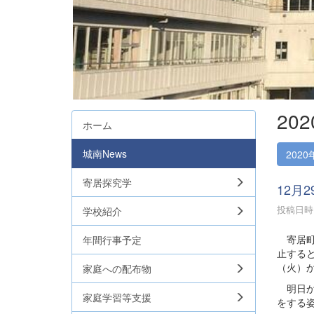
20
ホーム
城南News
2020
寄居探究学
12月
投稿日時 :
学校紹介
寄居町
年間行事予定
止する
（火）
家庭への配布物
明日か
家庭学習等支援
をする