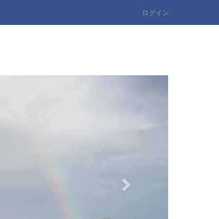
ログイン
n
e
x
t