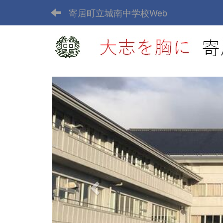
寄居町立城南中学校Web
p
r
e
v
i
o
u
s