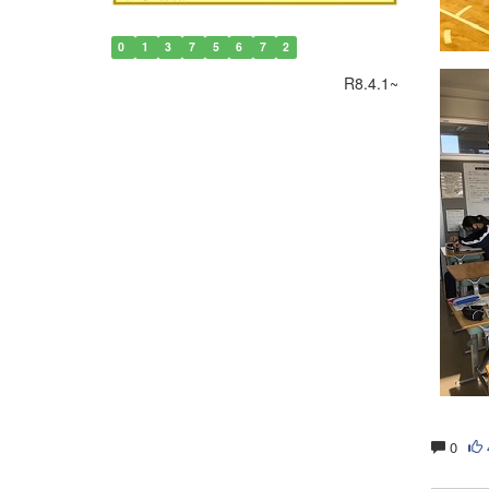
0
1
3
7
5
6
7
2
R8.4.1~
0