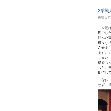
2学期
投稿日時 :
今朝は
期でし
組んだ
様々な
させま
ます。
また、
標をも
した。
期待し
なお、
せず、