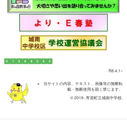
0
1
3
6
8
5
6
3
R8.4.1~
※ 当サイトの内容、テキスト、画像等の無断転
載・無断使用を固く禁じます。
© 2019-.寄居町立城南中学校.