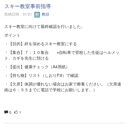
スキー教室事前指導
投稿日時 : 01/21
教頭
スキー教室に向けて最終確認を行いました。
ポイント
・【目的】絆を深めるスキー教室にする
・【集合】７：１０集合 ※自転車で登校した生徒はヘルメッ
ト、カギを先生に預ける
・【提出】健康チェック（A4用紙）
・【持ち物】リスト（しおりP.8）で確認
・【欠席】体調が優れない場合はお家で療養ください。（欠席連
絡は６：５５までに電話で学校にお願いします。）
0
1