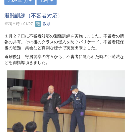
2026年1月
10件
避難訓練（不審者対応）
投稿日時 : 01/27
教頭
１月２７日に不審者対応の避難訓練を実施しました。不審者の情
報の共有。その後のクラスの侵入を防ぐバリケード、不審者確保
後の避難、集会など真剣な様子で実施出来ました。
避難後は、寄居警察の方々から、不審者に迫られた時の回避法な
どを御指導頂きました。