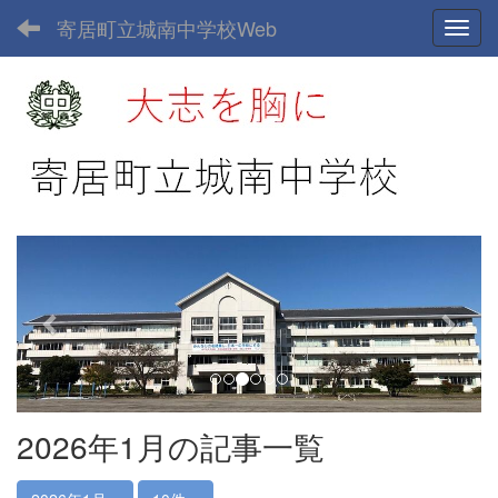
寄居町立城南中学校Web
Toggl
p
n
r
e
e
x
v
t
i
o
u
2026年1月の記事一覧
s