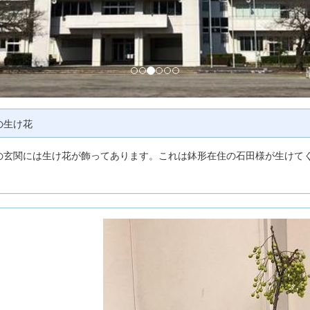
の生け花
の玄関には生け花が飾ってあります。これは鉢形在住の石田様が生けて
。
p
r
e
v
i