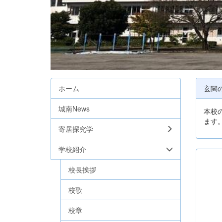
ホーム
玄関
城南News
本校
ます
寄居探究学
学校紹介
校長挨拶
校歌
校章