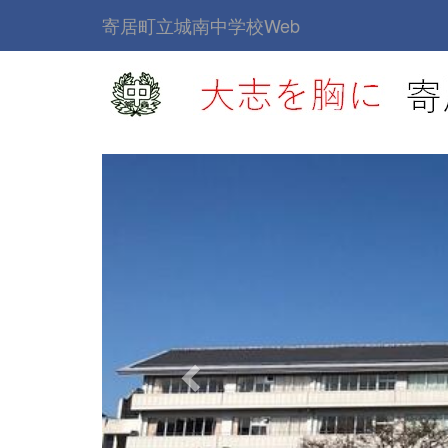
寄居町立城南中学校Web
p
r
e
v
i
o
u
s