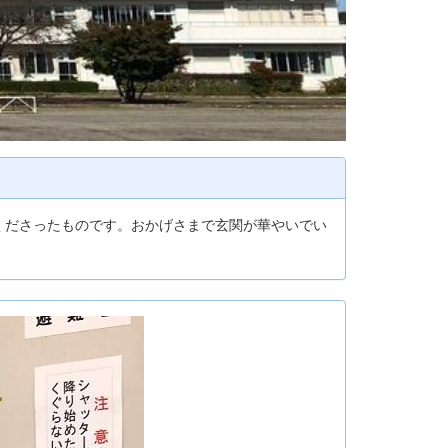
くださったものです。おかげさまで玄関が華やいでい
n
e
x
t