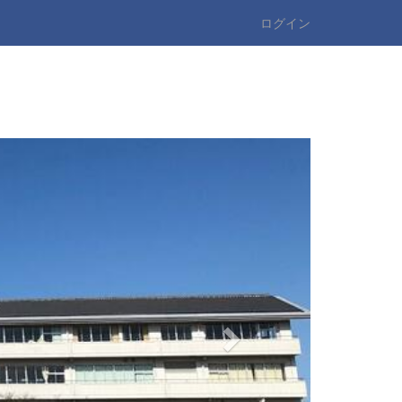
ログイン
n
e
x
t