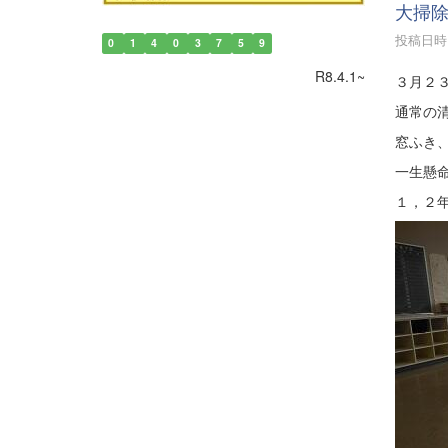
大掃
投稿日時 :
0
1
4
0
3
7
5
9
R8.4.1~
３月２
通常の
窓ふき
一生懸
１，２