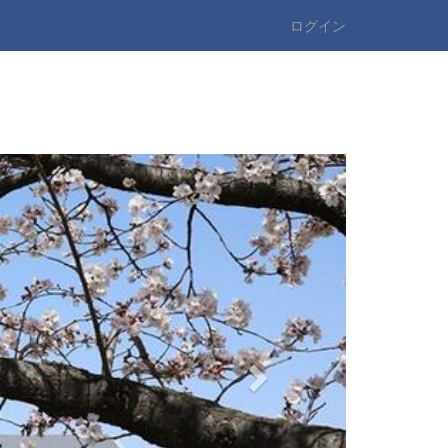
ログイン
n
e
x
t