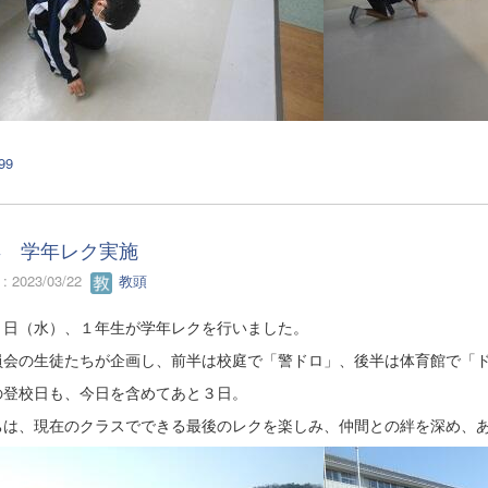
99
年 学年レク実施
 2023/03/22
教頭
２日（水）、１年生が学年レクを行いました。
員会の生徒たちが企画し、前半は校庭で「警ドロ」、後半は体育館で「
の登校日も、今日を含めてあと３日。
ちは、現在のクラスでできる最後のレクを楽しみ、仲間との絆を深め、