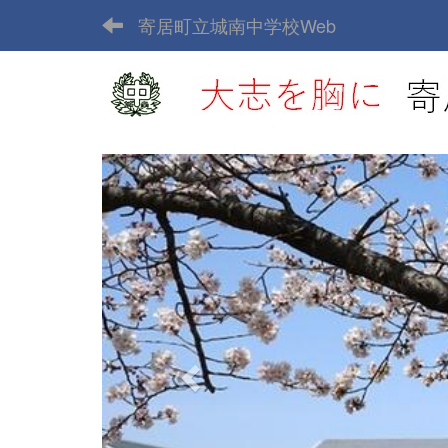
寄居町立城南中学校Web
p
r
e
v
i
o
u
s