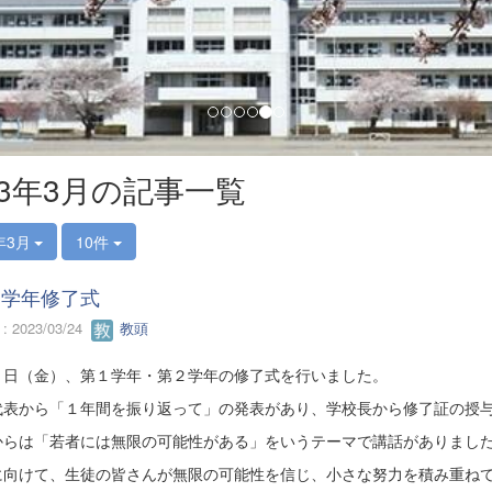
23年3月の記事一覧
年3月
10件
２学年修了式
 2023/03/24
教頭
４日（金）、第１学年・第２学年の修了式を行いました。
代表から「１年間を振り返って」の発表があり、学校長から修了証の授
からは「若者には無限の可能性がある」をいうテーマで講話がありまし
に向けて、生徒の皆さんが無限の可能性を信じ、小さな努力を積み重ね