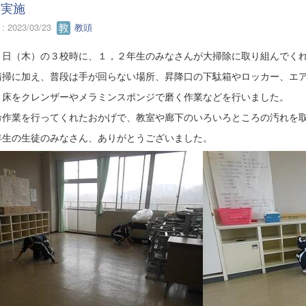
除実施
 2023/03/23
教頭
３日（木）の３校時に、１，２年生のみなさんが大掃除に取り組んでく
清掃に加え、普段は手が回らない場所、昇降口の下駄箱やロッカー、エ
、床をクレンザーやメラミンスポンジで磨く作業などを行いました。
命作業を行ってくれたおかげで、教室や廊下のいろいろところの汚れを
年生の生徒のみなさん、ありがとうございました。