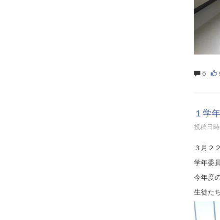
0
１学
投稿日時 :
３月２
学年委
今年度
生徒た