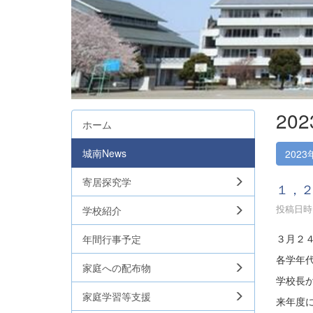
20
ホーム
城南News
2023
寄居探究学
１，
投稿日時 :
学校紹介
３月２
年間行事予定
各学年
家庭への配布物
学校長
家庭学習等支援
来年度