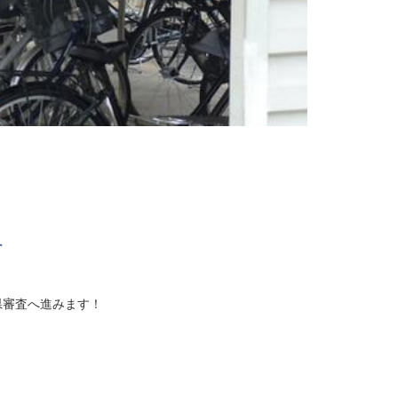
へ
県審査へ進みます！