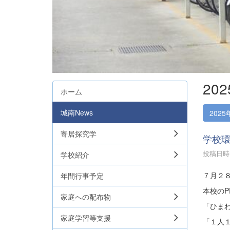
20
ホーム
城南News
2025
寄居探究学
学校
投稿日時 :
学校紹介
７月２
年間行事予定
本校のP
家庭への配布物
「ひま
家庭学習等支援
「１人