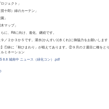
プロジェクト」
（団十郎）緑のカーテン」
農園」
樹木マップ」
さらに、R8に向け、進化、継続です。
９／２か３か５です。灌水(かんすい)(水くれ)に御協力をお願いします
】①鉢に「秋ひまわり」が植えてあります。②９月の２週目に種をとり
イルミネーション
WS 8.8 城南中 ニュース（緑化コン）.pdf
0