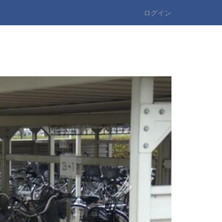
ログイン
n
e
x
t