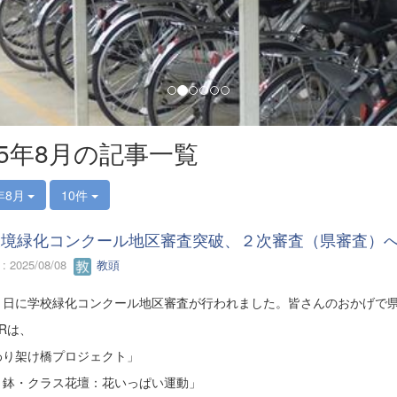
25年8月の記事一覧
年8月
10件
環境緑化コンクール地区審査突破、２次審査（県審査）
 2025/08/08
教頭
８日に学校緑化コンクール地区審査が行われました。皆さんのおかげで
Rは、
わり架け橋プロジェクト」
１鉢・クラス花壇：花いっぱい運動」