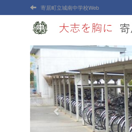
寄居町立城南中学校Web
p
r
e
v
i
o
u
s