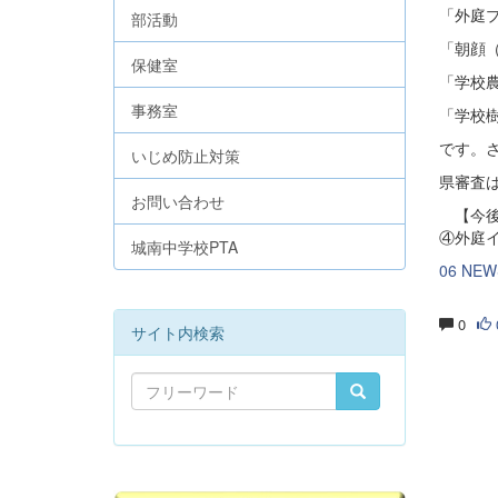
「外庭
部活動
「朝顔
保健室
「学校
事務室
「学校
です。
いじめ防止対策
県審査は
お問い合わせ
【今後
④外庭
城南中学校PTA
06 NE
0
サイト内検索