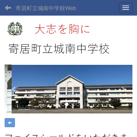
寄居町立城南中学校Web
Toggl
p
n
r
e
e
x
v
t
i
o
u
s
フェイスシールドをいただきま