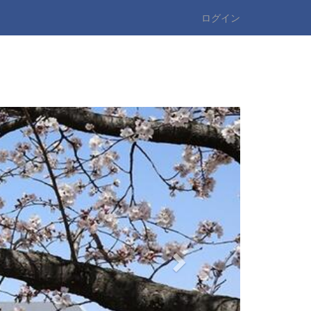
ログイン
n
e
x
t