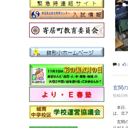
0
玄関
投稿日時 :
本日、
は、北
玄関の
りがと