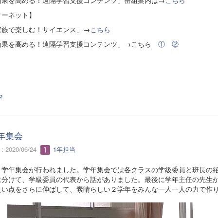
ターネット】
家族で楽しむ！サイエンス」→
こちら
効果を高める！遠隔学習支援コンテンツ」→こちら
①
②
2
年集会
 2020/06/24
1年担当
学年集会が行われました。学年集会では各クラスの学級委員と班長の紹
に分けて、学級委員の代表から話がありました。最後に学年主任の先生
良い点をさらに伸ばして、素晴らしい２学年をみんな一人一人の力で作