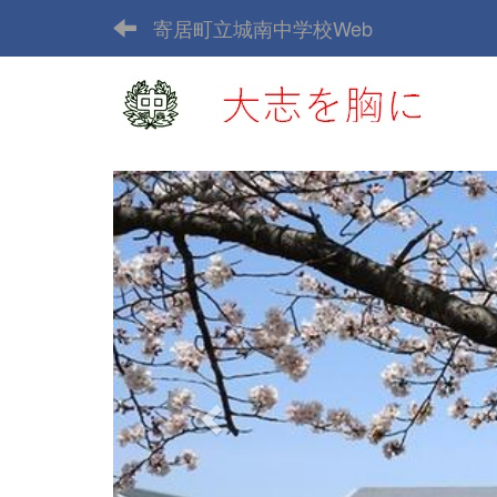
寄居町立城南中学校Web
p
r
e
v
i
o
u
s