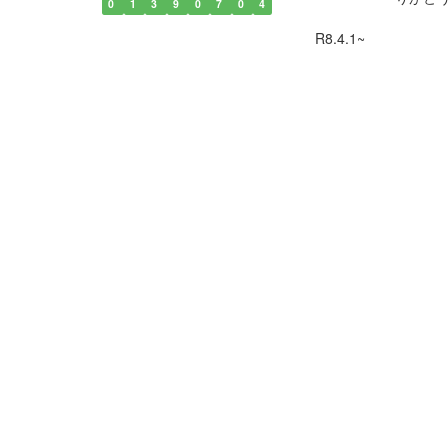
0
1
3
9
0
7
0
4
R8.4.1~