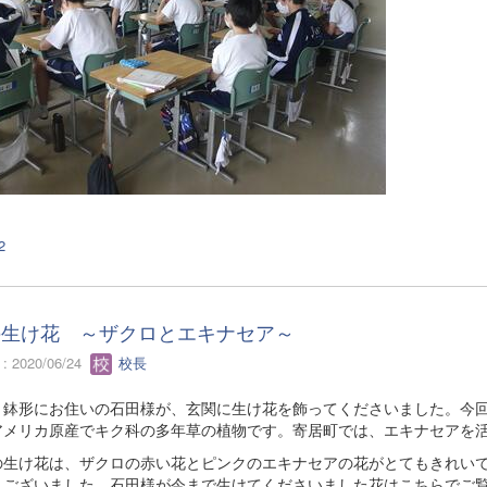
2
の生け花 ～ザクロとエキナセア～
 2020/06/24
校長
鉢形にお住いの石田様が、玄関に生け花を飾ってくださいました。今回
アメリカ原産でキク科の多年草の植物です。寄居町では、エキナセアを
生け花は、ザクロの赤い花とピンクのエキナセアの花がとてもきれいで
うございました。石田様が今まで生けてくださいました花はこちらでご