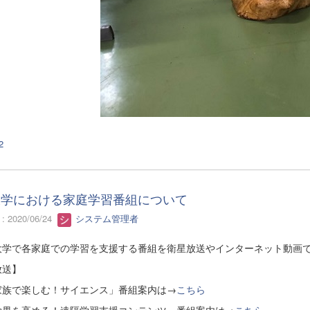
2
大学における家庭学習番組について
 2020/06/24
システム管理者
学で各家庭での学習を支援する番組を衛星放送やインターネット動画で
放送】
家族で楽しむ！サイエンス」番組案内は→
こちら
効果を高める！遠隔学習支援コンテンツ」番組案内は→
こちら