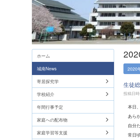
20
ホーム
城南News
2020
寄居探究学
生徒
投稿日時 :
学校紹介
本日、
年間行事予定
あらか
家庭への配布物
自分た
家庭学習等支援
常日頃