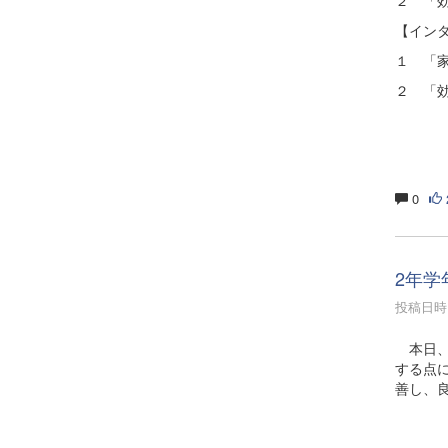
【イン
１ 「
２ 「
0
2年学
投稿日時 :
本日、
する点
善し、