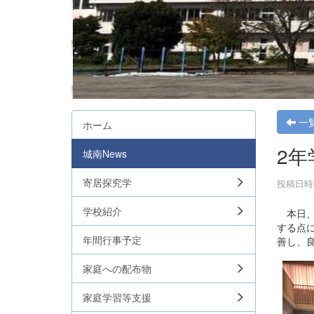
一
ホーム
2年
城南News
寄居探究学
投稿日時 :
学校紹介
本日、
する点
年間行事予定
善し、
家庭への配布物
家庭学習等支援