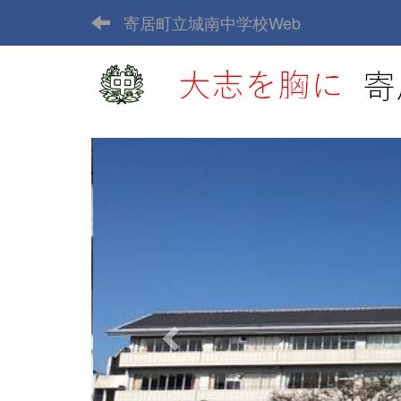
寄居町立城南中学校Web
p
r
e
v
i
o
u
s