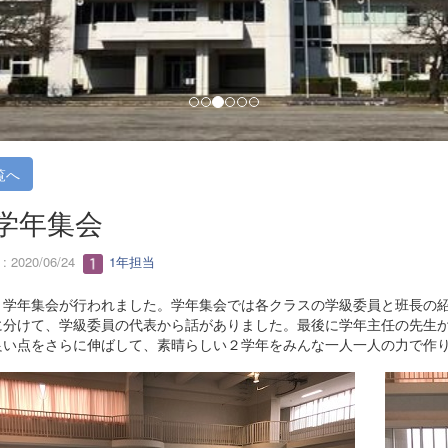
覧へ
学年集会
 2020/06/24
1年担当
学年集会が行われました。学年集会では各クラスの学級委員と班長の紹
に分けて、学級委員の代表から話がありました。最後に学年主任の先生
良い点をさらに伸ばして、素晴らしい２学年をみんな一人一人の力で作