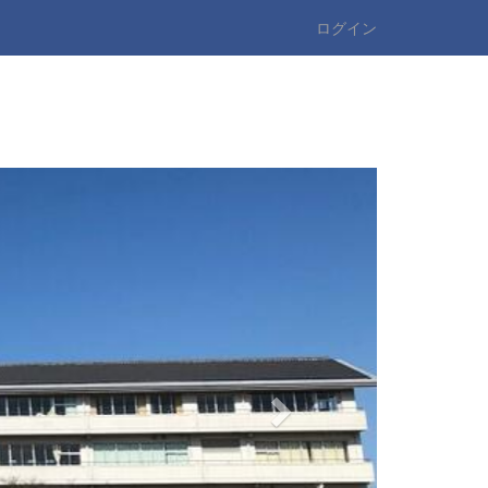
ログイン
n
e
x
t