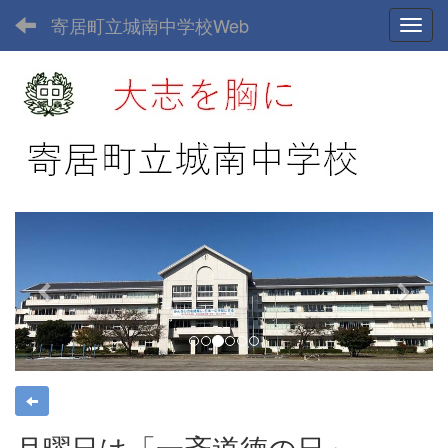
寄居町立城南中学校Web
Toggl
p
n
r
e
e
x
v
t
i
o
u
s
月曜日は「一斉道徳の日」