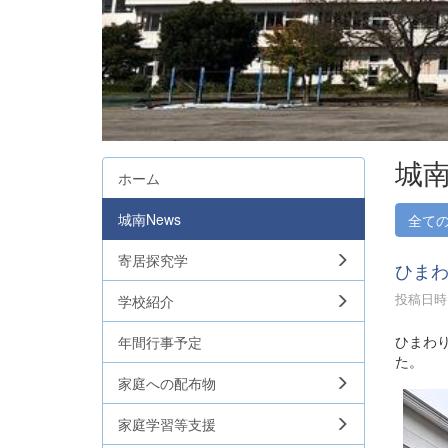
城南
ホーム
城南News
全て
寄居探究学
ひま
投稿日時 :
学校紹介
ひまわ
年間行事予定
た。
家庭への配布物
家庭学習等支援