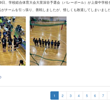
、19日、学校総合体育大会大里深谷予選会（バレーボール）が上柴中学校
2名がチームを引っ張り、善戦しましたが、惜しくも敗退してしまいまし
0
1
2
3
4
5
6
7