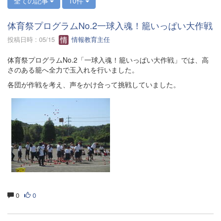
全ての記事
10件
体育祭プログラムNo.2一球入魂！籠いっぱい大作戦
投稿日時 : 05/15
情報教育主任
体育祭プログラムNo.2「一球入魂！籠いっぱい大作戦」では、高
さのある籠へ全力で玉入れを行いました。
各団が作戦を考え、声をかけ合って挑戦していました。
0
0