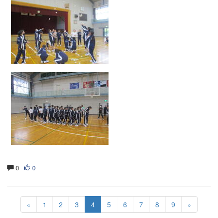
0
0
«
1
2
3
4
5
6
7
8
9
»