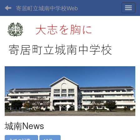
寄居町立城南中学校Web
Toggl
p
n
r
e
e
x
v
t
i
o
u
城南News
s