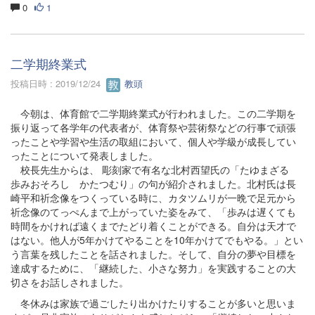
0
1
二学期終業式
投稿日時 : 2019/12/24
教頭
今朝は、体育館で二学期終業式が行われました。この二学期を
振り返って各学年の代表者が、体育祭や芸術祭などの行事で頑張
ったことや学習や生活の取組において、個人や学級が成長してい
ったことについて発表しました。
校長先生からは、 彫刻家で有名な北村西望氏の「たゆまざる
歩みおそろし かたつむり」の句が紹介されました。北村氏は長
崎平和祈念像をつくっている時に、カタツムリが一晩で足元から
祈念像のてっぺんまで上がっていた姿をみて、「歩みは遅くても
時間をかければ遠くまでたどり着くことができる。自分は天才で
はない。他人が5年かけてやることを10年かけてでもやる。」とい
う言葉を残したことを話されました。そして、自分の夢や目標を
達成するために、「継続した、小さな努力」を実践することの大
切さをお話しされました。
冬休みは家族で過ごしたり出かけたりすることが多いと思いま