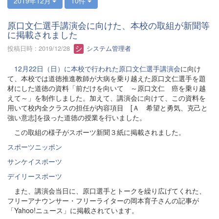
2019年12月
10件
原口文仁選手講演会に向けた、本校の取組が新聞等
に掲載されました
投稿日時 : 2019/12/28
システム管理者
12月22日（日）に本校で行われた原口文仁選手講演会
に向け
て、本校では道徳推進教師が大病を乗り越えた原口文仁選手を題
材にした道徳の資料「前だけを向いて ～原口文仁 癌を乗り越
えて～」を制作しました。加えて、講演会に向けて、この資料を
用いて校内全クラスの担任が内容項目 [Ａ 希望と勇気、克己と
強い意志]を扱った道徳の授業を行いました。
この取組の様子がスポーツ新聞３紙に掲載されました。
スポーツニッポン
サンケイスポーツ
デイリースポーツ
また、講演会当日に、原口選手とトークを繰り広げてくれた、
フリーアナウンサー・フリーライターの岡本育子さんの記事が
「Yahoo!ニュース」に掲載されています。