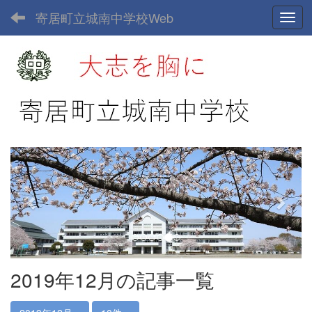
寄居町立城南中学校Web
Toggl
p
n
r
e
e
x
v
t
i
o
u
2019年12月の記事一覧
s