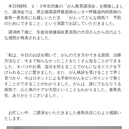
本日5校時、２・３年生対象の「がん教育講演会」を開催しまし
た。講演会では、県立循環器呼吸器病センター呼吸器内科医師の
倉島一喜先生にお越しいただき、「がんってどんな病気？ 予防
のためにできること」という演題でお話していただきました。
講演終了後に、生徒会保健福祉委員長の大沼さんから次のよう
な感想が発表されました。
「私は、今日のお話を聞いて、がんのでき方やできる原因、治療
方法など、今まで知らなかったことをたくさん知ることができま
した。タバコやお酒、塩分を控えることでがんになるリスクを下
げられることに驚きました。また、がん検診を受けることで早く
見つかり、今はロボットによる手術やがんをピンポイントで無く
すことができることがわかりました。がんは、誰にでもなりうる
病気で、心と体のケアが大切ということもわかりました。倉島先
生、ありがとうございました。」
お忙しい中、ご講演をいただきました倉島先生に心より感謝い
たします。