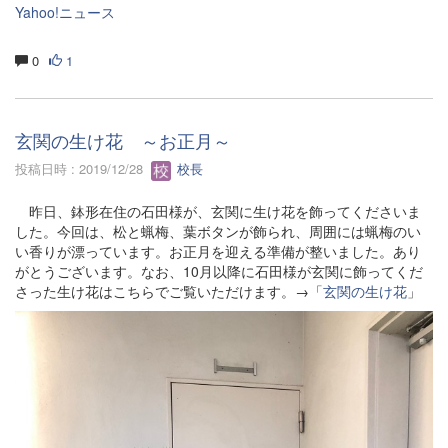
Yahoo!ニュース
0
1
玄関の生け花 ～お正月～
投稿日時 : 2019/12/28
校長
昨日、鉢形在住の石田様が、玄関に生け花を飾ってくださいま
した。今回は、松と蝋梅、葉ボタンが飾られ、周囲には蝋梅のい
い香りが漂っています。お正月を迎える準備が整いました。あり
がとうございます。なお、10月以降に石田様が玄関に飾ってくだ
さった生け花はこちらでご覧いただけます。→「
玄関の生け花
」