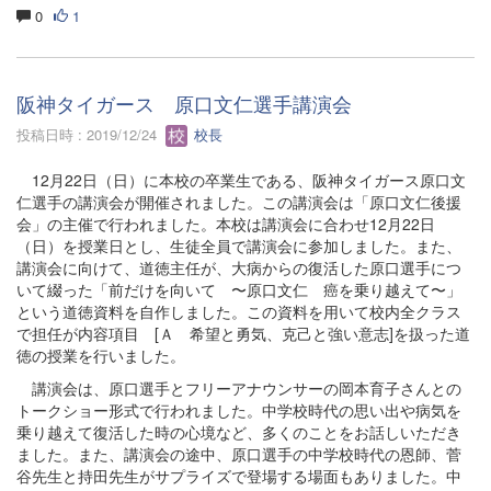
0
1
阪神タイガース 原口文仁選手講演会
投稿日時 : 2019/12/24
校長
12月22日（日）に本校の卒業生である、阪神タイガース原口文
仁選手の講演会が開催されました。この講演会は「原口文仁後援
会」の主催で行われました。本校は講演会に合わせ12月22日
（日）を授業日とし、生徒全員で講演会に参加しました。また、
講演会に向けて、道徳主任が、大病からの復活した原口選手につ
いて綴った「前だけを向いて 〜原口文仁 癌を乗り越えて〜」
という道徳資料を自作しました。この資料を用いて校内全クラス
で担任が内容項目 [Ａ 希望と勇気、克己と強い意志]を扱った道
徳の授業を行いました。
講演会は、原口選手とフリーアナウンサーの岡本育子さんとの
トークショー形式で行われました。中学校時代の思い出や病気を
乗り越えて復活した時の心境など、多くのことをお話しいただき
ました。また、講演会の途中、原口選手の中学校時代の恩師、菅
谷先生と持田先生がサプライズで登場する場面もありました。中