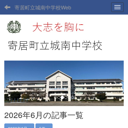
寄居町立城南中学校Web
Toggl
p
n
r
e
e
x
v
t
i
o
u
2026年6月の記事一覧
s