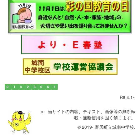
0
1
4
2
3
0
6
1
R8.4.1~
※ 当サイトの内容、テキスト、画像等の無断転
載・無断使用を固く禁じます。
© 2019-.寄居町立城南中学校.