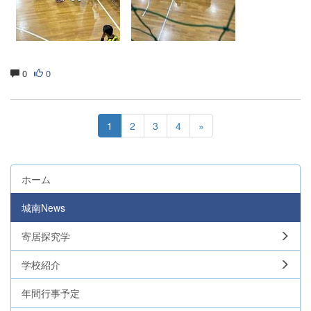
0
0
1
2
3
4
»
ホーム
城南News
寄居探究学
学校紹介
年間行事予定