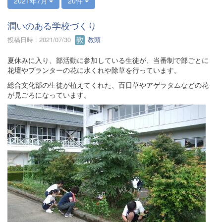
2021年7月
20件
潤いのある学校づくり
投稿日時 : 2021/07/30
教頭
夏休みに入り、部活動に参加している生徒が、当番制で部ごとに
花壇やプランターの花に水くれや除草を行っています。
総合文化部の生徒が植えてくれた、百日草やアゲラタムなどの花
が見ごろになっています。