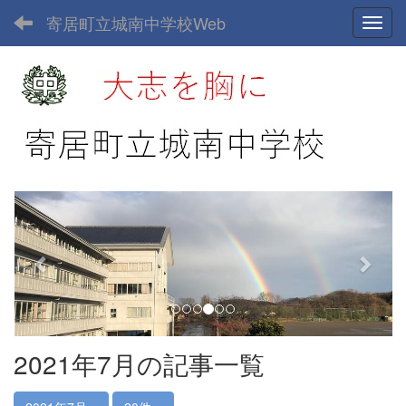
寄居町立城南中学校Web
Toggl
p
n
r
e
e
x
v
t
i
o
u
2021年7月の記事一覧
s