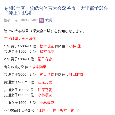
令和3年度学校総合体育大会深谷市・大里郡予選会
（陸上）結果
投稿日時 : 2021/07/02
校長
陸上の大会結果（県大会出場）をお知らせします。
赤字は県大会出場者
1 年男子1500ｍ1 位：
松本晄空
同2 位：
小林 蓮
共通男子1500m3 位：
松本晄空
2 年男子100ｍ1 位：
福田有史
走り幅跳び2 位：
坂本陽菜
共通男子3000m2 位：
神田晴貴
同3 位：
神田雅貴
共通女子200m5 位：
江原乃愛
共通女子100m3 位：
江原乃愛
共通女子800m2 位：
小林凜花
共通女子1500m3 位：
小林凜花
4×100mR 女子2 位（
江原・小林・坂本・古川
）