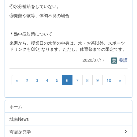
④水分補給をしていない。
⑤発熱や咳等、体調不良の場合
＊熱中症対策について
来週から、授業日の水筒の中身は、水・お茶以外、スポーツ
ドリンクもOKとなります。ただし、体育祭までの限定です。
2020/07/17
養護
«
2
3
4
5
6
7
8
9
10
»
ホーム
城南News
寄居探究学