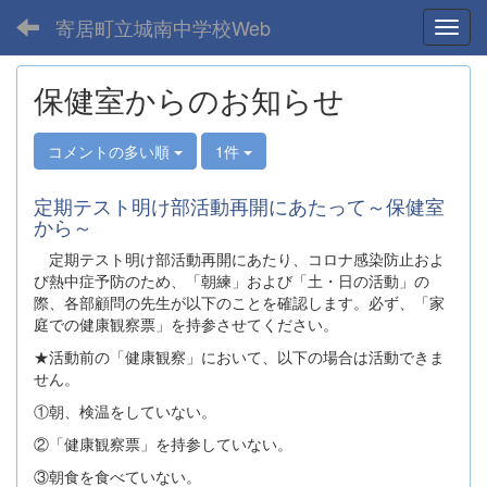
寄居町立城南中学校Web
Toggl
保健室からのお知らせ
コメントの多い順
1件
定期テスト明け部活動再開にあたって～保健室
から～
定期テスト明け部活動再開にあたり、コロナ感染防止およ
び熱中症予防のため、「朝練」および「土・日の活動」の
際、各部顧問の先生が以下のことを確認します。必ず、「家
庭での健康観察票」を持参させてください。
★活動前の「健康観察」において、以下の場合は活動できま
せん。
①朝、検温をしていない。
②「健康観察票」を持参していない。
③朝食を食べていない。