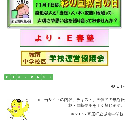
0
1
3
6
2
5
2
2
R8.4.1~
※ 当サイトの内容、テキスト、画像等の無断転
載・無断使用を固く禁じます。
© 2019-.寄居町立城南中学校.