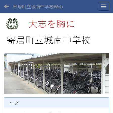
寄居町立城南中学校Web
Toggl
p
n
r
e
e
x
v
t
i
o
u
ブログ
s