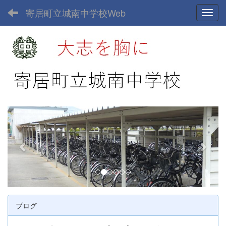
寄居町立城南中学校Web
Toggl
p
n
r
e
e
x
v
t
i
o
u
ブログ
s