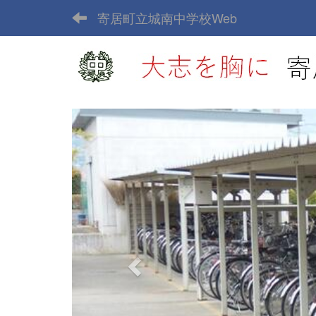
寄居町立城南中学校Web
p
r
e
v
i
o
u
s