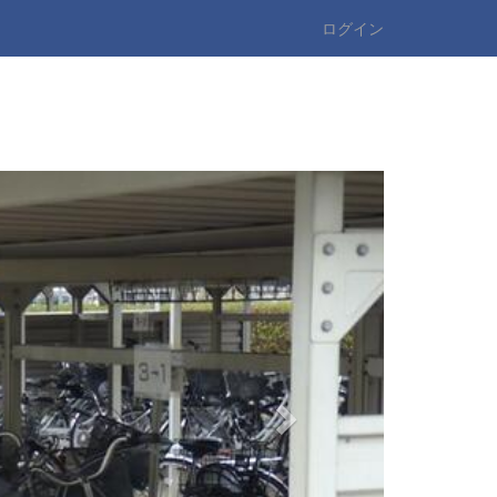
ログイン
n
e
x
t