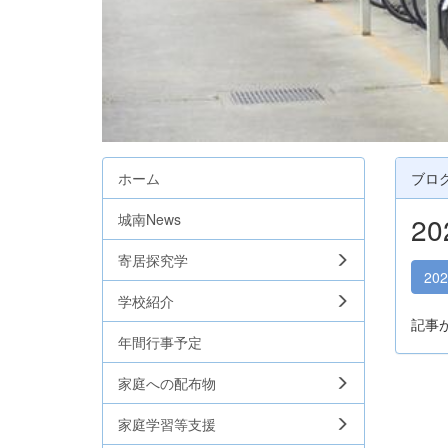
ホーム
ブロ
城南News
2
寄居探究学
20
学校紹介
記事
年間行事予定
家庭への配布物
家庭学習等支援