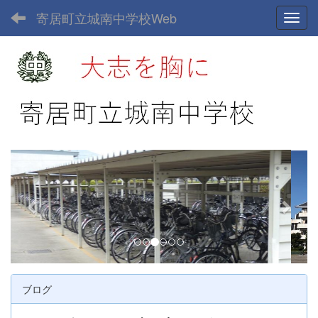
寄居町立城南中学校Web
Toggl
p
n
r
e
e
x
v
t
i
o
u
ブログ
s