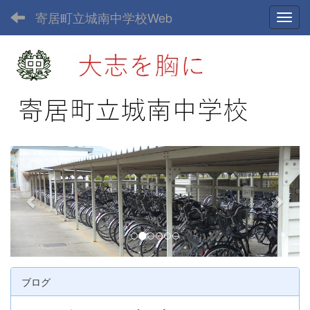
寄居町立城南中学校Web
Toggl
p
n
r
e
e
x
v
t
i
o
u
ブログ
s