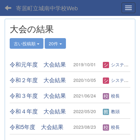
寄居町立城南中学校Web
Toggl
大会の結果
古い投稿順
20件
令和元年度 大会結果
2019/10/01
システム管理者
令和２年度 大会結果
2020/10/05
システム管理者
令和３年度 大会結果
2021/06/24
校長
令和４年度 大会結果
2022/05/20
教頭
令和5年度 大会結果
2023/08/23
校長