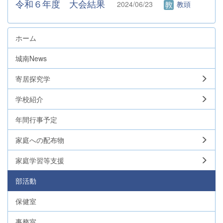
令和６年度 大会結果
2024/06/23
教頭
ホーム
城南News
寄居探究学
学校紹介
年間行事予定
家庭への配布物
家庭学習等支援
部活動
保健室
事務室