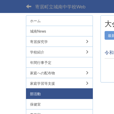
寄居町立城南中学校Web
ホーム
大
城南News
最
寄居探究学
令和
学校紹介
年間行事予定
家庭への配布物
家庭学習等支援
部活動
保健室