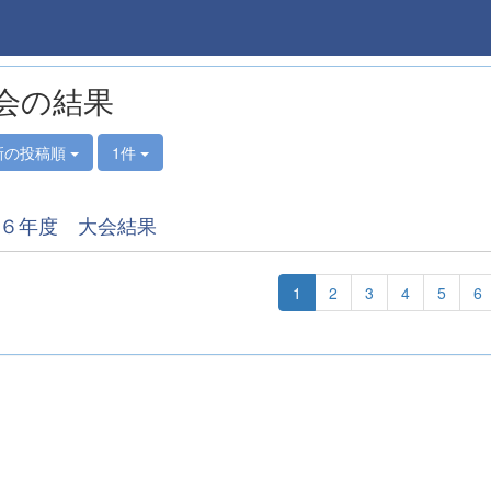
会の結果
新の投稿順
1件
６年度 大会結果
1
2
3
4
5
6