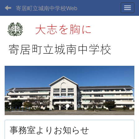
寄居町立城南中学校Web
Toggl
p
n
r
e
e
x
v
t
i
o
u
事務室よりお知らせ
s