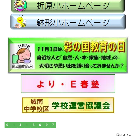
0
1
4
1
3
6
9
7
R8.4.1~