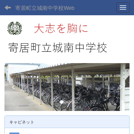
寄居町立城南中学校Web
Toggl
p
n
r
e
e
x
v
t
i
o
u
キャビネット
s