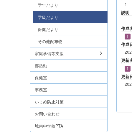
1
学年だより
説明
学級だより
作成
保健だより
その他配布物
作成
202
家庭学習等支援
更新
部活動
更新
保健室
202
事務室
いじめ防止対策
お問い合わせ
城南中学校PTA