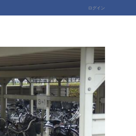
ログイン
n
e
x
t