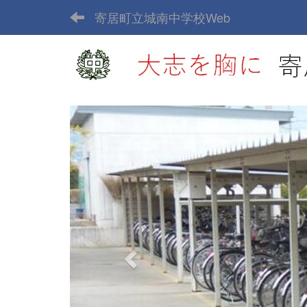
寄居町立城南中学校Web
p
r
e
v
i
o
u
s