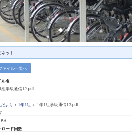
ビネット
ファイル一覧へ
イル名
1組学級通信12.pdf
級だより
>
1年1組
>
1年1組学級通信12.pdf
ズ
 KB
ンロード回数