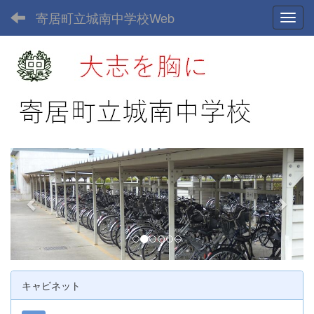
寄居町立城南中学校Web
Toggl
p
n
r
e
e
x
v
t
i
o
u
キャビネット
s