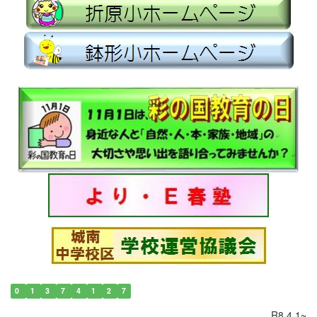
0
1
3
7
4
1
2
7
R8.4.1~