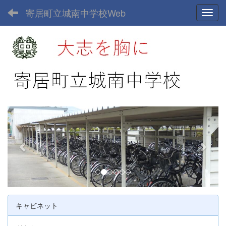
寄居町立城南中学校Web
Toggl
p
n
r
e
e
x
v
t
i
o
u
キャビネット
s