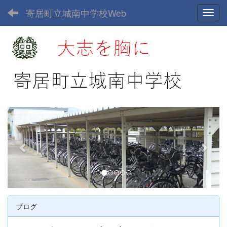
寄居町立城南中学校Web
Toggl
p
n
r
e
e
x
v
t
i
o
u
ブログ
s