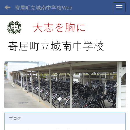
寄居町立城南中学校Web
Toggl
p
n
r
e
e
x
v
t
i
o
u
ブログ
s