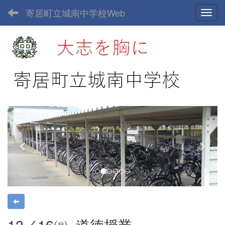
寄居町立城南中学校Web
Toggl
p
n
r
e
e
x
v
t
i
o
u
s
12／16㈪_道徳授業