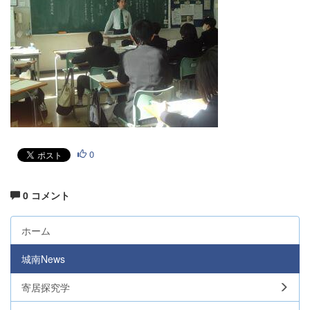
0
0 コメント
ホーム
城南News
寄居探究学