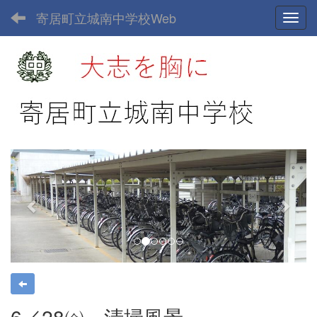
寄居町立城南中学校Web
Toggl
p
n
r
e
e
x
v
t
i
o
u
s
6／28㈮＿清掃風景