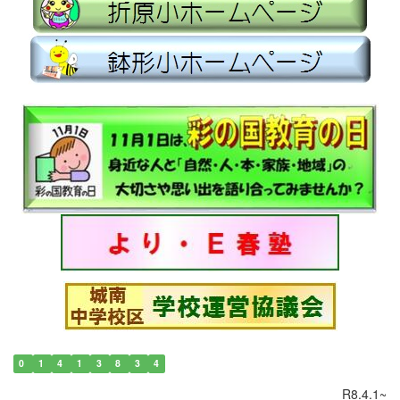
0
1
4
1
3
8
3
4
R8.4.1~