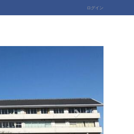
ログイン
n
e
x
t