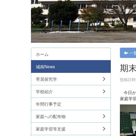
一
ホーム
期
城南News
寄居探究学
投稿日時 :
学校紹介
今日か
家庭学
年間行事予定
家庭への配布物
家庭学習等支援