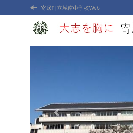
寄居町立城南中学校Web
p
r
e
v
i
o
u
s