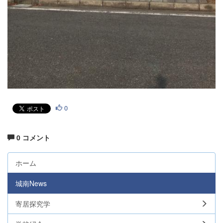
0
0 コメント
ホーム
城南News
寄居探究学