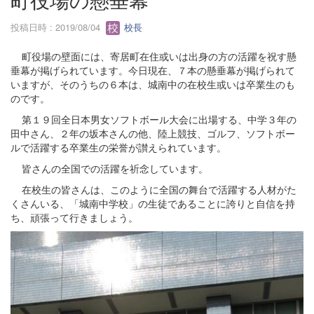
投稿日時 : 2019/08/04
校長
町役場の壁面には、寄居町在住或いは出身の方の活躍を祝す懸
垂幕が掲げられています。今日現在、７本の懸垂幕が掲げられて
いますが、そのうちの６本は、城南中の在校生或いは卒業生のも
のです。
第１９回全日本男女ソフトボール大会に出場する、中学３年の
田中さん、２年の坂本さんの他、陸上競技、ゴルフ、ソフトボー
ルで活躍する卒業生の栄誉が讃えられています。
皆さんの全国での活躍を祈念しています。
在校生の皆さんは、このように全国の舞台で活躍する人材がた
くさんいる、「城南中学校」の生徒であることに誇りと自信を持
ち、頑張って行きましょう。