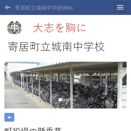
寄居町立城南中学校Web
Toggl
p
n
r
e
e
x
v
t
i
o
u
s
町役場の懸垂幕