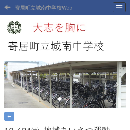
寄居町立城南中学校Web
Toggl
p
n
r
e
e
x
v
t
i
o
u
s
10／24㈭_地域あいさつ運動