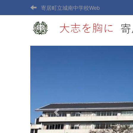
寄居町立城南中学校Web
p
r
e
v
i
o
u
s