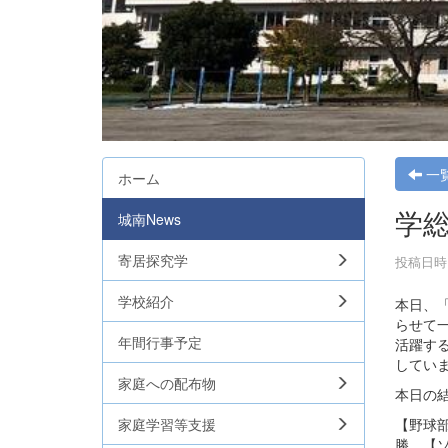
一
ホーム
学
城南News
寄居探究学
投稿日時 :
学校紹介
本日、
らせて
年間行事予定
活躍す
してい
家庭への配布物
本日の
【野球
家庭学習等支援
勝 【