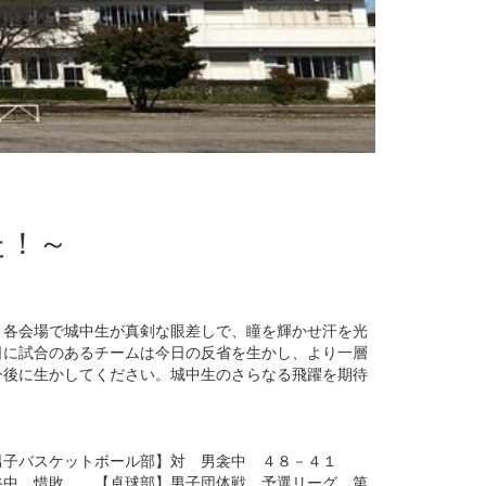
た！～
。各会場で城中生が真剣な眼差しで、瞳を輝かせ汗を光
日に試合のあるチームは今日の反省を生かし、より一層
今後に生かしてください。城中生のさらなる飛躍を期待
男子バスケットボール部】対 男衾中 ４８－４１
谷中 惜敗 【卓球部】男子団体戦 予選リーグ 第