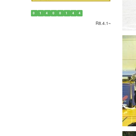
0
1
4
0
0
1
4
4
R8.4.1~