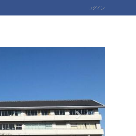
ログイン
n
e
x
t