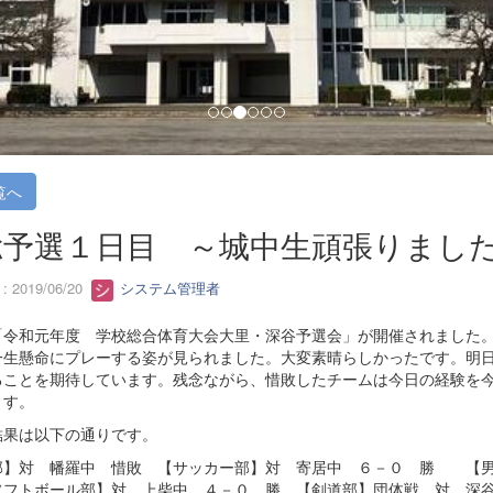
覧へ
総予選１日目 ～城中生頑張りまし
 2019/06/20
システム管理者
「令和元年度 学校総合体育大会大里・深谷予選会」が開催されました
一生懸命にプレーする姿が見られました。大変素晴らしかったです。明
ることを期待しています。残念ながら、惜敗したチームは今日の経験を
ます。
結果は以下の通りです。
部】対 幡羅中 惜敗 【サッカー部】対 寄居中 ６－０ 勝 【
ソフトボール部】対 上柴中 ４－０ 勝 【剣道部】団体戦 対 深