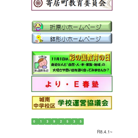
0
1
3
9
2
5
3
5
R8.4.1~