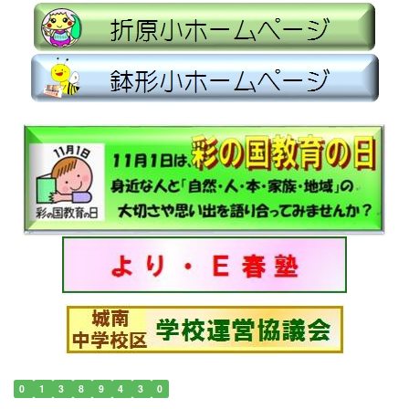
0
1
3
8
9
4
3
0