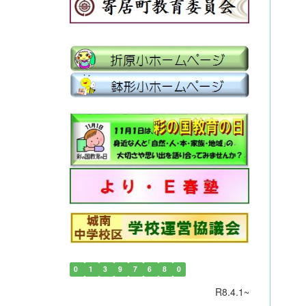
0
1
3
9
7
6
8
0
R8.4.1~