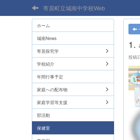
寄居町立城南中学校Web
ホーム
城南News
1
寄居探究学
投稿日時
学校紹介
年間行事予定
家庭への配布物
家庭学習等支援
部活動
保健室