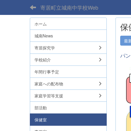
寄居町立城南中学校Web
ホーム
保
城南News
最
寄居探究学
パン
学校紹介
年間行事予定
家庭への配布物
家庭学習等支援
部活動
保健室