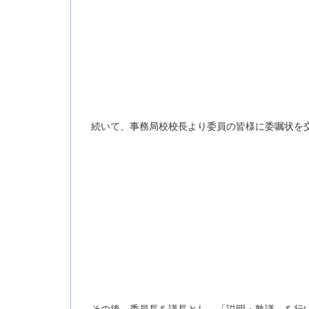
続いて、事務局校校長より委員の皆様に委嘱状を交
その後、委員長を議長とし、「説明・熟議」を行