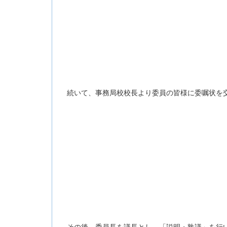
続いて、事務局校校長より委員の皆様に委嘱状を交
その後、委員長を議長とし、「説明・熟議」を行