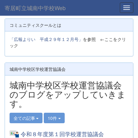
寄居町立城南中学校Web
Toggl
コミュニティスクールとは
「広報よりい 平成２９年１２月号」
を参照 ←ここをクリ
ック
城南中学校区学校運営協議会
城南中学校区学校運営協議会
のブログをアップしていきま
す。
全ての記事
10件
令和８年度第１回学校運営協議会